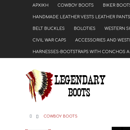
ΑΡΧΙΚΗ
COWBOY BOOTS
BIKER BOOT
HANDMADE LEATHER VESTS LEATHER PANTS
BELT BUCKLES
BOLOTIES
WESTERN S
CIVIL WAR CAPS
ACCESSORIES AND WESTE
HARNESSES-BOOTSTRAPS WITH CONCHOS A
>
COWBOY BOOTS