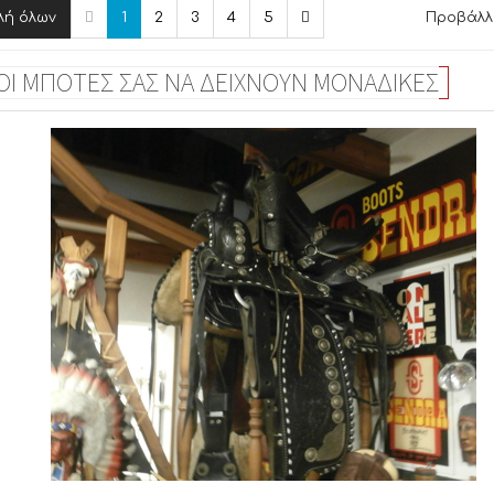
λή όλων
1
2
3
4
5
Προβάλλο
 ΟΙ ΜΠΟΤΕΣ ΣΑΣ ΝΑ ΔΕΙΧΝΟΥΝ ΜΟΝΑΔΙΚΕΣ