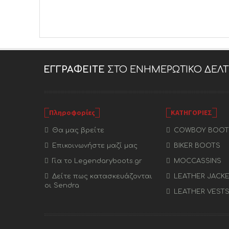
ΕΓΓΡΑΦΕΊΤΕ
ΣΤΟ ΕΝΗΜΕΡΩΤΙΚΌ ΔΕΛΤ
Πληροφορίες
ΚΑΤΗΓΟΡΙΕΣ
Θα μας βρείτε
COWBOY BOOT
Επικοινωνήστε μαζί μας
BIKER BOOTS
Για το Legendaryboots.gr
MOCCASSINS
Δείτε πως κατασκευάζονται
LEATHER JACK
οι Sendra
LEATHER VEST