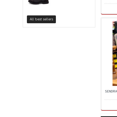
All best sellers
SENDRA