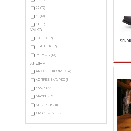
39
(15)
40
(15)
41
(33)
ΥΛΙΚΟ
42
(39)
EXOTIC
(7)
SENDR
43
(45)
LEATHER
(36)
44
(44)
PYTHON
(15)
45
(36)
ΧΡΩΜΑ
46
(26)
ΑΝΟΙΚΤΟΧΡΩΜΕΣ
(4)
47
(2)
ΑΣΠΡΕΣ, ΜΑΥΡΕΣ
(1)
ΚΑΦΕ
(27)
ΜΑΥΡΕΣ
(25)
ΜΠΟΡΝΤΟ
(1)
ΣΚΟΥΡΟ ΜΠΕΖ
(1)