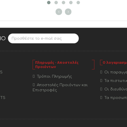
‹
›
ΊΟ
Πληρωμές - Αποστολές
Ο λογαριασμ
Προιόντων
S
Οι παραγγε
Τρόποι Πληρωμής
Τα πιστωτι
Αποστολές Προιόντων και
Οι διευθύν
Επιστροφές
ETS
Τα προσωπι
S