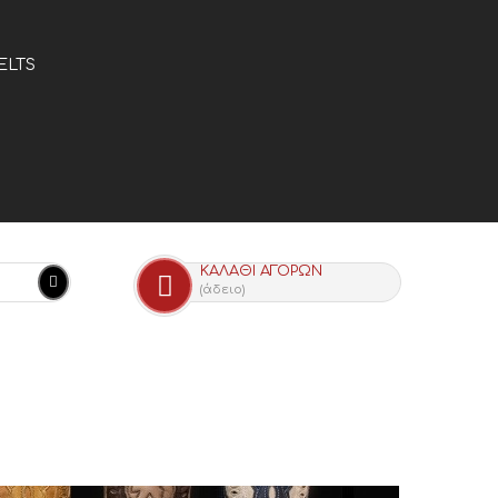
ELTS
ΚΑΛΆΘΙ ΑΓΟΡΏΝ
(άδειο)