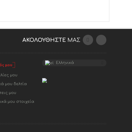
ΑΚΟΛΟΥΘΉΣΤΕ
ΜΑΣ
Ελληνικά
ός μου
λίες μου
κά μου δελτία
σεις μου
κά μου στοιχεία