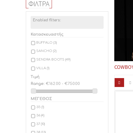
ΦΊΛΤΡΑ
Enabled filters:
Κατασκευαστής
BUFFALO
(3)
SANCHO
(2)
SENDRA BOOTS
(49)
COWBO
VILLA
(1)
Τιμή
Range:
€162.00 - €750.00
ΜΕΓΕΘΟΣ
35
(1)
36
(4)
37
(10)
38
(13)