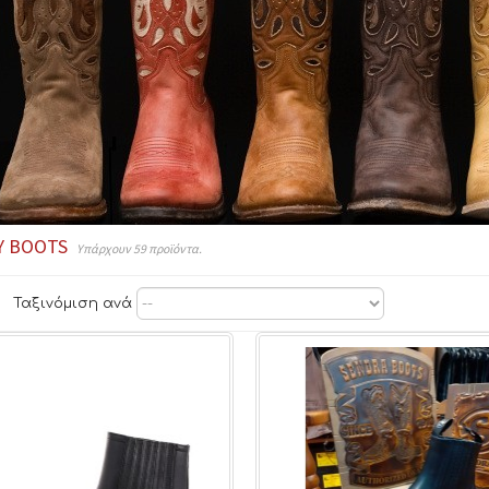
Y BOOTS
Υπάρχουν 59 προϊόντα.
Ταξινόμιση ανά