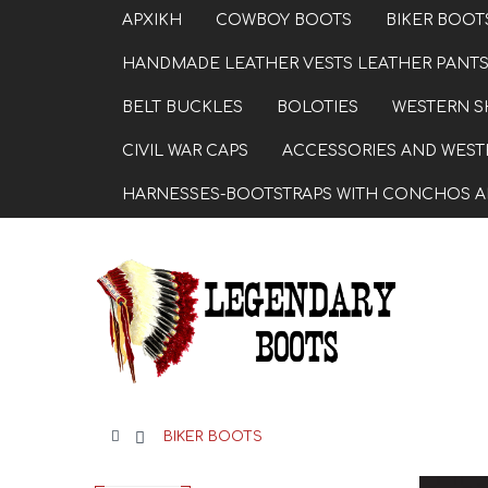
ΑΡΧΙΚΗ
COWBOY BOOTS
BIKER BOOT
HANDMADE LEATHER VESTS LEATHER PANTS
BELT BUCKLES
BOLOTIES
WESTERN S
CIVIL WAR CAPS
ACCESSORIES AND WESTE
HARNESSES-BOOTSTRAPS WITH CONCHOS A
>
BIKER BOOTS