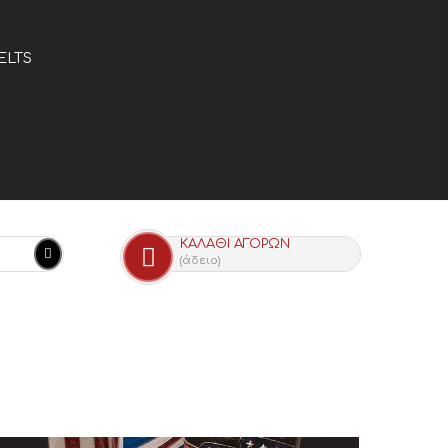
ELTS
ΚΑΛΆΘΙ ΑΓΟΡΏΝ
(άδειο)