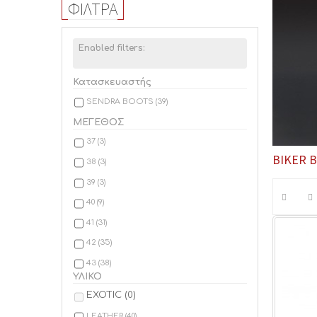
ΦΊΛΤΡΑ
Enabled filters:
Κατασκευαστής
SENDRA BOOTS
(39)
ΜΕΓΕΘΟΣ
37
(3)
BIKER 
38
(3)
39
(3)
40
(9)
41
(31)
42
(35)
43
(38)
ΥΛΙΚΟ
44
(38)
EXOTIC
(0)
45
(37)
LEATHER
(40)