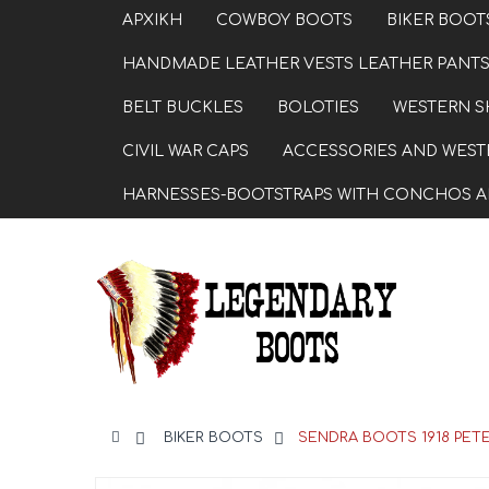
ΑΡΧΙΚΗ
COWBOY BOOTS
BIKER BOOT
HANDMADE LEATHER VESTS LEATHER PANTS
BELT BUCKLES
BOLOTIES
WESTERN S
CIVIL WAR CAPS
ACCESSORIES AND WESTE
HARNESSES-BOOTSTRAPS WITH CONCHOS A
>
BIKER BOOTS
>
SENDRA BOOTS 1918 PETE