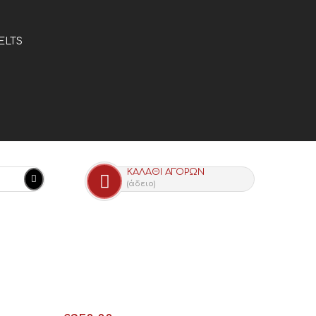
ELTS
ΚΑΛΆΘΙ ΑΓΟΡΏΝ
(άδειο)