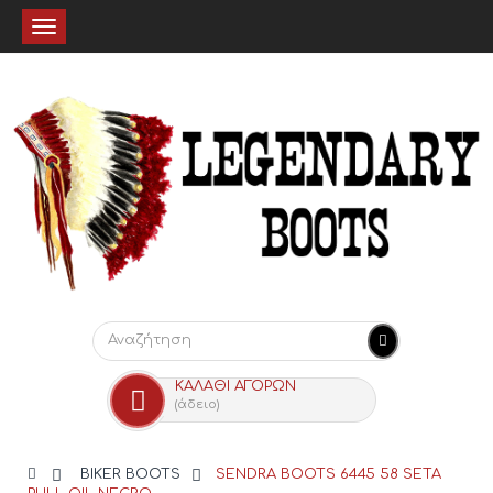
Toggle
navigation
ΚΑΛΆΘΙ ΑΓΟΡΏΝ
(άδειο)
>
BIKER BOOTS
>
SENDRA BOOTS 6445 58 SETA