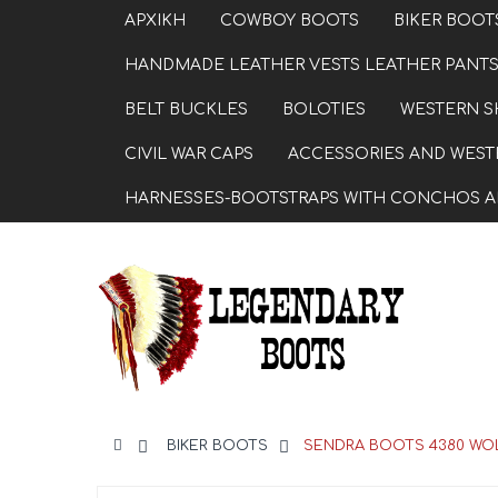
ΑΡΧΙΚΗ
COWBOY BOOTS
BIKER BOOT
HANDMADE LEATHER VESTS LEATHER PANTS
BELT BUCKLES
BOLOTIES
WESTERN S
CIVIL WAR CAPS
ACCESSORIES AND WESTE
HARNESSES-BOOTSTRAPS WITH CONCHOS A
>
BIKER BOOTS
>
SENDRA BOOTS 4380 WOL