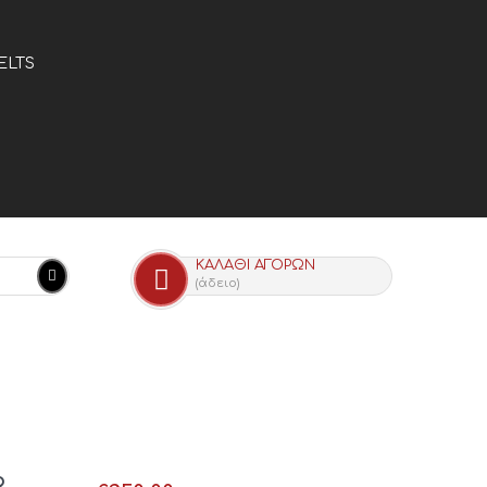
ELTS
ΚΑΛΆΘΙ ΑΓΟΡΏΝ
(άδειο)
R