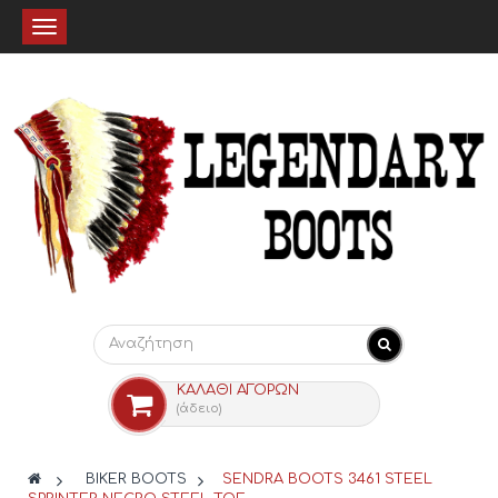
Toggle
navigation
ΚΑΛΆΘΙ ΑΓΟΡΏΝ
(άδειο)
>
BIKER BOOTS
>
SENDRA BOOTS 3461 STEEL