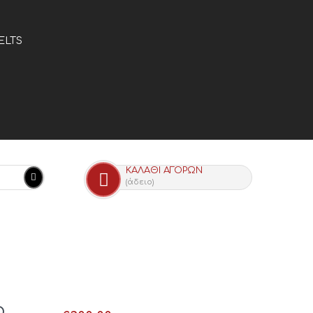
ELTS
ΚΑΛΆΘΙ ΑΓΟΡΏΝ
(άδειο)
O