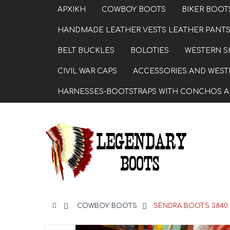
ΑΡΧΙΚΗ
COWBOY BOOTS
BIKER BOOT
HANDMADE LEATHER VESTS LEATHER PANTS
BELT BUCKLES
BOLOTIES
WESTERN S
CIVIL WAR CAPS
ACCESSORIES AND WESTE
HARNESSES-BOOTSTRAPS WITH CONCHOS A
>
COWBOY BOOTS
>
SENDRA BOOTS 3840 C