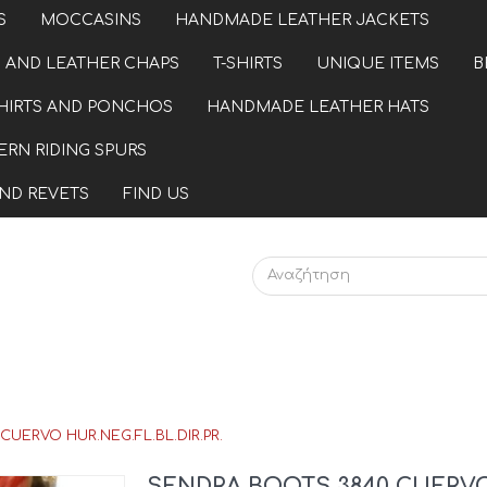
S
MOCCASINS
HANDMADE LEATHER JACKETS
 AND LEATHER CHAPS
T-SHIRTS
UNIQUE ITEMS
B
HIRTS AND PONCHOS
HANDMADE LEATHER HATS
RN RIDING SPURS
ND REVETS
FIND US
UERVO HUR.NEG.FL.BL.DIR.PR.
SENDRA BOOTS 3840 CUERV