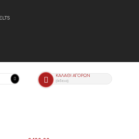
ELTS
ΚΑΛΆΘΙ ΑΓΟΡΏΝ
(άδειο)