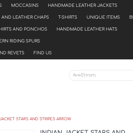
S
MOCCASINS
HANDMADE LEATHER JACKETS
 AND LEATHER CHAPS
T-SHIRTS
UNIQUE ITEMS
B
HIRTS AND PONCHOS
HANDMADE LEATHER HATS
RN RIDING SPURS
ND REVETS
FIND US
 JACKET STARS AND STRIPES ARROW
INDIAN JACKET STARS AND