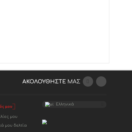
ΑΚΟΛΟΥΘΉΣΤΕ
ΜΑΣ
Ελληνικά
ός μου
λίες μου
κά μου δελτία