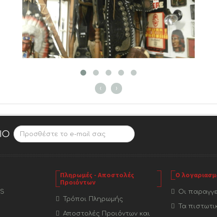
‹
›
ΊΟ
Πληρωμές - Αποστολές
Ο λογαριασμ
Προιόντων
S
Οι παραγγε
Τρόποι Πληρωμής
Τα πιστωτι
Αποστολές Προιόντων και