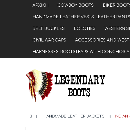
ΑΡΧΙΚΗ
COWBOY BOOTS
BIKER BOOT
HANDMADE LEATHER VESTS LEATHER PANTS
BELT BUCKLES
BOLOTIES
WESTERN S
CIVIL WAR CAPS
ACCESSORIES AND WESTE
HARNESSES-BOOTSTRAPS WITH CONCHOS A
>
HANDMADE LEATHER JACKETS
>
INDIAN