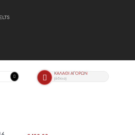
ELTS
ΚΑΛΆΘΙ ΑΓΟΡΏΝ
(άδειο)
46