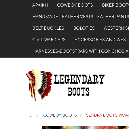
ΑΡΧΙΚΗ
COWBOY BOOTS
BIKER BOOT
HANDMADE LEATHER VESTS LEATHER PANTS
BELT BUCKLES
BOLOTIES
WESTERN S
CIVIL WAR CAPS
ACCESSORIES AND WESTE
HARNESSES-BOOTSTRAPS WITH CONCHOS A
>
COWBOY BOOTS
>
SENDRA BOOTS WOME